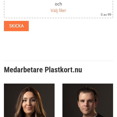
och
Välj filer
0
av 99
Medarbetare Plastkort.nu