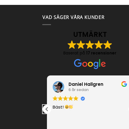
VAD SÄGER VÅRA KUNDER
UTMÄRKT
Baserat på
17 recensioner
enz
Daniel Hallgren
6 år sedan
äldigt klart tryck!
Bäst!