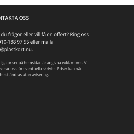
NTAKTA OSS
du frågor eller vill få en
offert
? Ring oss
010-188 97 55
eller maila
o@plastkort.nu
.
liga priser på hemsidan är angivna exkl. moms. Vi
verar oss för eventuella skrivfel. Priser kan när
helst ändras utan avisering.
omas Magnusson
Hasse Hall
 sedan
7 år sedan
ras! Tack för hjälpen
Jag är mer än nöjd med
ort
leveransen. Korten var mycke
snyggare än våra gamla från
annan leverantör. Bra kvalité