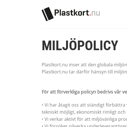
Skip
to
content
MILJÖPOLICY
Plastkort.nu inser att den globala miljö
Plastkort.nu tar därför hänsyn till milj
För att förverkliga policyn bedrivs vår ve
• Vi har åtagit oss att ständigt förbätt
tekniskt möjligt, ekonomiskt rimligt och
• Vi verkar aktivt för att miljövänliga p
• Vi försöker påverka underleverantörer