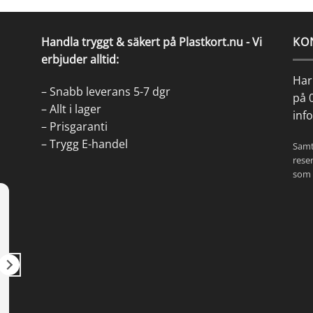
Handla tryggt & säkert på Plastkort.nu - Vi
KO
erbjuder alltid:
Har 
– Snabb leverans 5-7 dgr
på
– Allt i lager
inf
– Prisgaranti
– Trygg E-handel
Samt
reser
som 
Kenneth Olsson
Th
6 år sedan
7 år
Vi är jättenöjda med era plastkort
Rekommende
med våra k