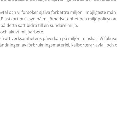
 -avtal och vi försöker själva förbättra miljön i möjligaste må
Plastkort.nu’s syn på miljömedvetenhet och miljöpolicyn ang
 på detta sätt bidra till en sundare miljö.
 och aktivt miljöarbete.
 så att verksamhetens påverkan på miljön minskar. Vi fokuse
dningen av förbrukningsmateriel, källsorterar avfall och om