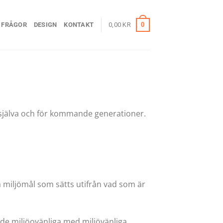
0
 FRÅGOR
DESIGN
KONTAKT
0,00
KR
ss själva och för kommande generationer.
a miljömål som sätts utifrån vad som är
 de miljöovänliga med miljövänliga