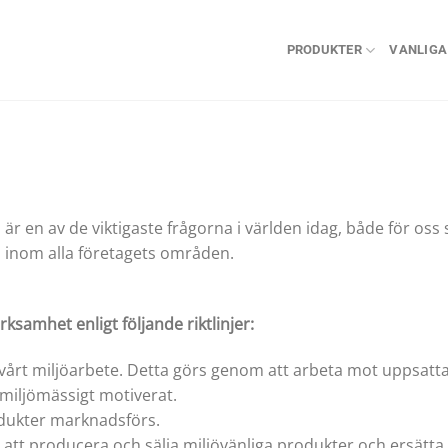
PRODUKTER
VANLIGA
n är en av de viktigaste frågorna i världen idag, både för o
ön inom alla företagets områden.
rksamhet enligt följande riktlinjer:
ra vårt miljöarbete. Detta görs genom att arbeta mot uppsatt
 miljömässigt motiverat.
rodukter marknadsförs.
 att producera och sälja miljövänliga produkter och ersätta