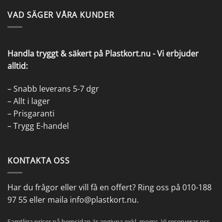
VAD SÄGER VÅRA KUNDER
Handla tryggt & säkert på Plastkort.nu - Vi erbjuder
alltid:
– Snabb leverans 5-7 dgr
– Allt i lager
– Prisgaranti
– Trygg E-handel
KONTAKTA OSS
Har du frågor eller vill få en
offert
? Ring oss på
010-188
97 55
eller maila
info@plastkort.nu
.
Samtliga priser på hemsidan är angivna exkl. moms. Vi reserverar oss