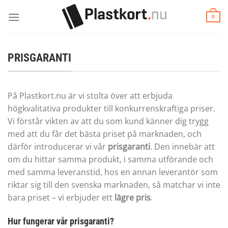
Skip
to
0
content
PRISGARANTI
På Plastkort.nu är vi stolta över att erbjuda
högkvalitativa produkter till konkurrenskraftiga priser.
Vi förstår vikten av att du som kund känner dig trygg
med att du får det bästa priset på marknaden, och
därför introducerar vi vår
prisgaranti
. Den innebär att
om du hittar samma produkt, i samma utförande och
med samma leveranstid, hos en annan leverantör som
riktar sig till den svenska marknaden, så matchar vi inte
bara priset – vi erbjuder ett
lägre pris
.
Hur fungerar vår prisgaranti?